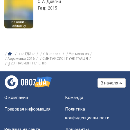
С. А. Довгий
Год:
2015
показать
обложку
✅ ГДЗ ✅
⚡ 8 класс ⚡
Укр мова ✍
Авраменко 2016
СИНТАКСИС І ПУНКТУАЦІЯ
§ 23. НАЗИВНІ РЕЧЕННЯ
В начало
О компании
Команда
Правовая информация
Политика
конфиденциальности
Реклама на сайте
Документы