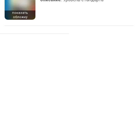
показать
обложку