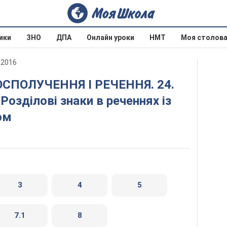
ики
ЗНО
ДПА
Онлайн уроки
НМТ
Моя столов
 2016
Розділові знаки в реченнях із
ом
3
4
5
7.1
8