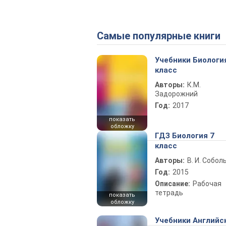
Самые популярные книги
Учебники Биологи
класс
Авторы:
К.М.
Задорожний
Год:
2017
показать
обложку
ГДЗ Биология 7
класс
Авторы:
В. И. Собол
Год:
2015
Описание:
Рабочая
тетрадь
показать
обложку
Учебники Английс