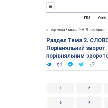
ГДЗ
Учебн
Укр мова 8 класс О. Н. Данилевская
Раздел Тема 2. СЛОВОСПОЛУЧЕННЯ І РЕЧЕННЯ. 24.
Порівняльний зворот. 
порівняльним зворот
1
2
6
7