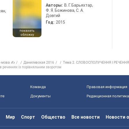
Авторы:
В. Г. Барьяхтар,
Ф. Я. Божинова, С. А.
ян,
Довгий
Год:
2015
показать
обложку
р мова ✍
Данилевская 2016
Тема 2. СЛОВОСПОЛУЧЕННЯ І РЕЧЕННЯ
 в реченнях із порівняльним зворотом
Команда
Правовая информация
йте
Документы
Редакционная политика
Мир
Спорт
Общество
Все новости
Новости 