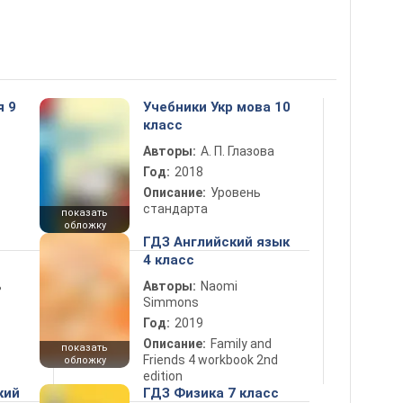
я 9
Учебники Укр мова 10
класс
Авторы:
А. П. Глазова
Год:
2018
Описание:
Уровень
стандарта
показать
обложку
ГДЗ Английский язык
4 класс
ь
Авторы:
Naomi
Simmons
Год:
2019
Описание:
Family and
показать
Friends 4 workbook 2nd
обложку
edition
кий
ГДЗ Физика 7 класс