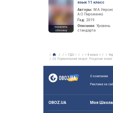
язык 11 класс
Авторы:
М.А. Нерсис
А.О. Пироженко
Год:
2019
Описание:
Уровень
показать
стандарта
обложку
✅ ГДЗ ✅
⚡ 8 класс ⚡
Ук
24. Порівняльний зворот. Розділові знаки
О компании
Реклама на са
OBOZ.UA
Моя Школа