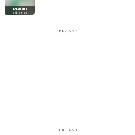
показать
обложку