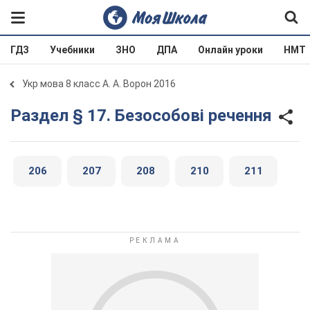
ГДЗ
Учебники
ЗНО
ДПА
Онлайн уроки
НМТ
Укр мова 8 класс А. А. Ворон 2016
Раздел § 17. Безособові речення
206
207
208
210
211