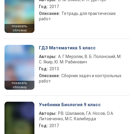
Год:
2017
Описание:
Тетрадь для практических
работ
показать
обложку
ГДЗ Математика 5 класс
Авторы:
А. Г. Мерзляк, В. Б. Полонский, М.
С. Якир, Ю. М. Рабинович
Год:
2013
Описание:
Сборник задач и контрольных
работ
показать
обложку
Учебники Биология 9 класс
Авторы:
Р.В. Шаламов, Г.А. Носов, О.А.
Литовченко, М.С. Калиберда
Год:
2017