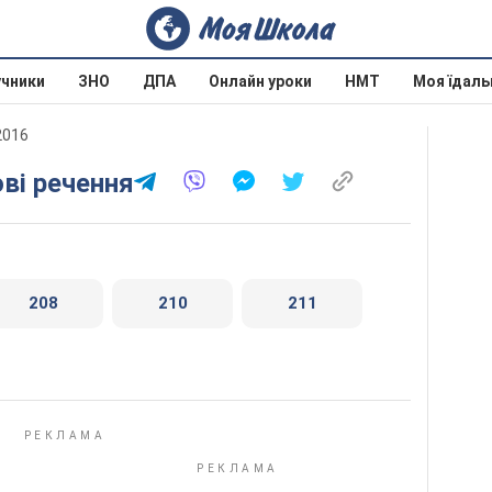
учники
ЗНО
ДПА
Онлайн уроки
НМТ
Моя їдаль
2016
ові речення
208
210
211