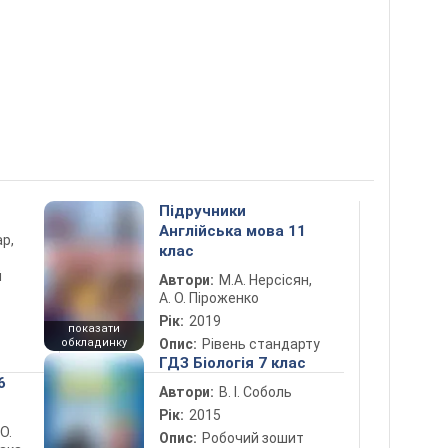
Підручники
Англійська мова 11
ар,
клас
й
Автори:
М.А. Нерсісян,
А. О. Піроженко
Рік:
2019
показати
обкладинку
Опис:
Рівень стандарту
ГДЗ Біологія 7 клас
6
Автори:
В. І. Соболь
Рік:
2015
 О.
Опис:
Робочий зошит