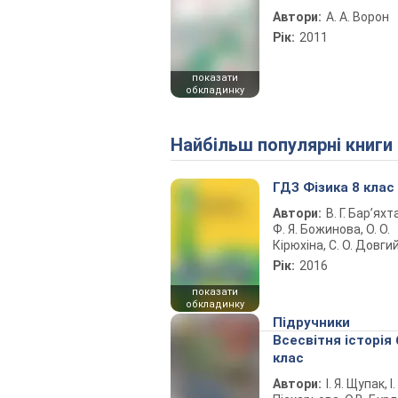
Автори:
А. А. Ворон
Рік:
2011
показати
обкладинку
Найбільш популярні книги
ГДЗ Фізика 8 клас
Автори:
В. Г. Бар’яхт
Ф. Я. Божинова, О. О.
Кірюхіна, С. О. Довги
Рік:
2016
показати
обкладинку
Підручники
Всесвітня історія 
клас
Автори:
І. Я. Щупак, І.