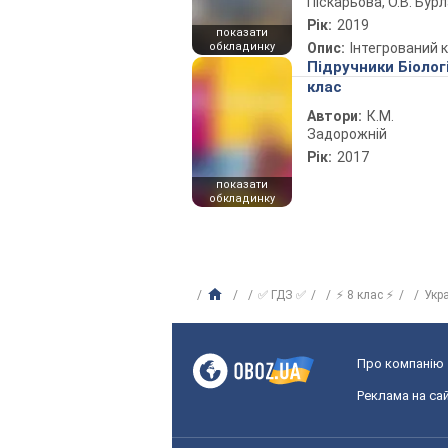
Піскарьова, О.В. Бур
Рік:
2019
показати
обкладинку
Опис:
Інтегрований 
Підручники Біолог
клас
Автори:
К.М.
Задорожній
Рік:
2017
показати
обкладинку
✅ ГДЗ ✅
⚡ 8 клас ⚡
Укр
Про компанію
Реклама на сай