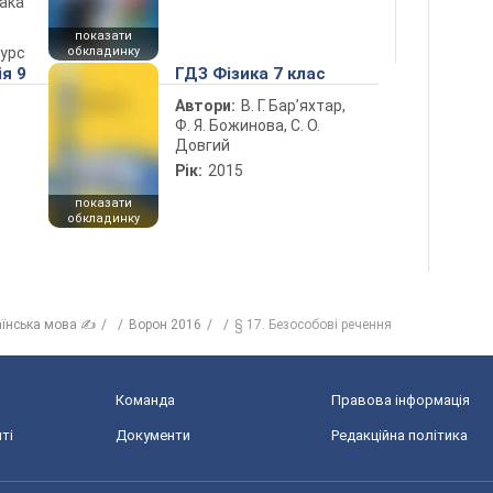
лака
показати
курс
обкладинку
ія 9
ГДЗ Фізика 7 клас
Автори:
В. Г. Бар’яхтар,
Ф. Я. Божинова, С. О.
Довгий
Рік:
2015
показати
обкладинку
аїнська мова ✍
Ворон 2016
§ 17. Безособові речення
Команда
Правова інформація
ті
Документи
Редакційна політика