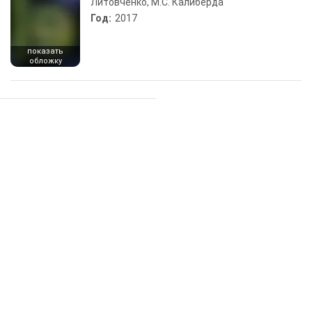
Литовченко, М.С. Калиберда
Год:
2017
показать
обложку