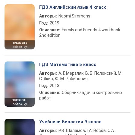
ГДЗ Английский язык 4 класс
Авторы:
Naomi Simmons
Год:
2019
Описание:
Family and Friends 4 workbook
2nd edition
показать
обложку
ГДЗ Математика 5 класс
Авторы:
А. Г. Мерзляк, В. Б. Полонский, М.
С. Якир, Ю. М. Рабинович
Год:
2013
Описание:
Сборник задач и контрольных
работ
показать
обложку
Учебники Биология 9 класс
Авторы:
Р.В. Шаламов, Г.А. Носов, О.А.