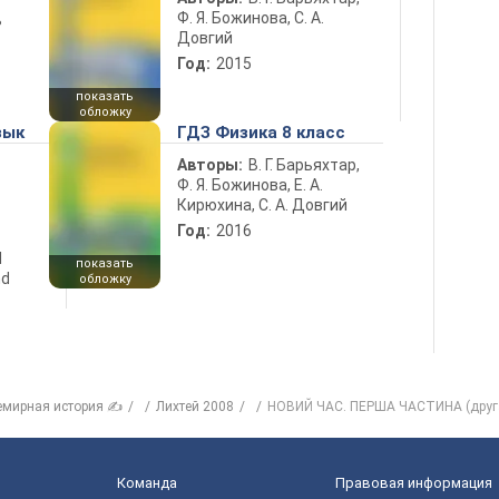
Ф. Я. Божинова, С. А.
ь
Довгий
Год:
2015
показать
обложку
зык
ГДЗ Физика 8 класс
Авторы:
В. Г. Барьяхтар,
Ф. Я. Божинова, Е. А.
Кирюхина, С. А. Довгий
Год:
2016
d
показать
nd
обложку
емирная история ✍
Лихтей 2008
НОВИЙ ЧАС. ПЕРША ЧАСТИНА (друга 
Команда
Правовая информация