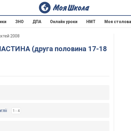
ики
ЗНО
ДПА
Онлайн уроки
НМТ
Моя столов
ихтей 2008
глії
1 - 4