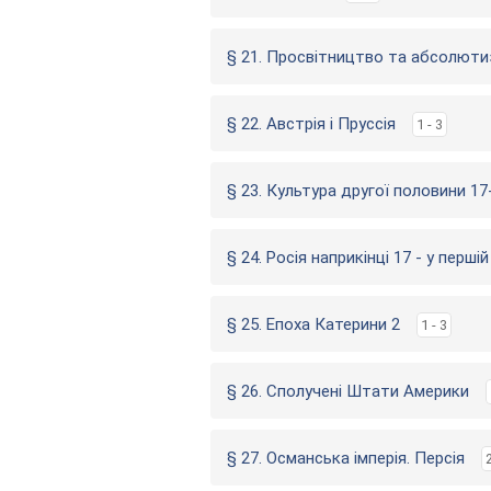
§ 21. Просвітництво та абсолют
§ 22. Австрія і Пруссія
1 - 3
§ 23. Культура другої половини 17
§ 24. Росія наприкінці 17 - у перші
§ 25. Епоха Катерини 2
1 - 3
§ 26. Сполучені Штати Америки
§ 27. Османська імперія. Персія
2