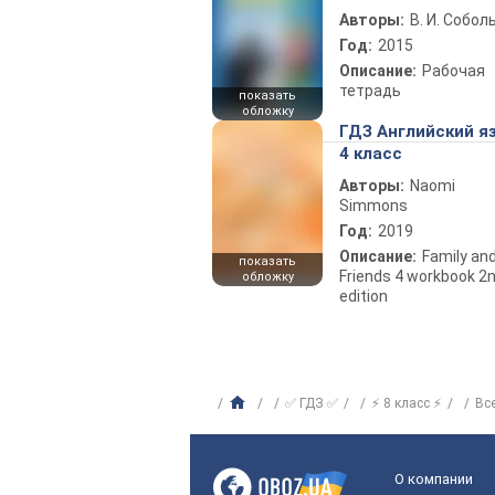
Авторы:
В. И. Собол
Год:
2015
Описание:
Рабочая
тетрадь
показать
обложку
ГДЗ Английский я
4 класс
Авторы:
Naomi
Simmons
Год:
2019
Описание:
Family an
показать
Friends 4 workbook 2
обложку
edition
✅ ГДЗ ✅
⚡ 8 класс ⚡
Вс
О компании