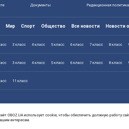
йте
Документы
Редакционная политика
Мир
Спорт
Общество
Все новости
Новости 
ласс
3 класс
4 класс
5 класс
6 класс
7 класс
8 класс
ласс
3 класс
4 класс
5 класс
6 класс
7 класс
8 класс
ласс
11 класс
айт OBOZ.UA использует cookie, чтобы обеспечить должную работу сайт
ласс
3 класс
4 класс
5 класс
6 класс
7 класс
8 класс
вашим интересам.