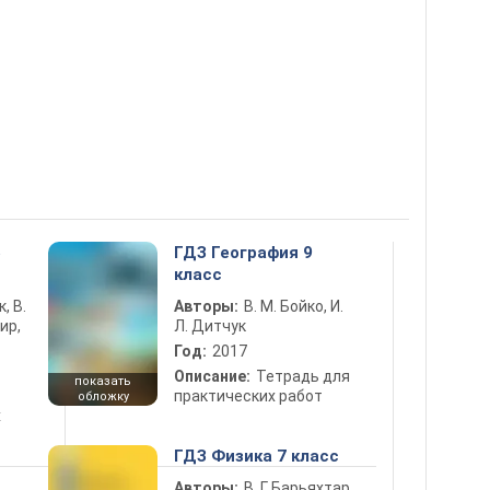
5
ГДЗ География 9
класс
к, В.
Авторы:
В. М. Бойко, И.
ир,
Л. Дитчук
Год:
2017
Описание:
Тетрадь для
показать
практических работ
обложку
х
ГДЗ Физика 7 класс
Авторы:
В. Г. Барьяхтар,