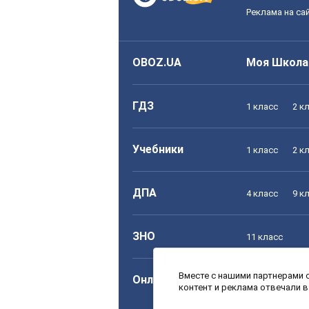
Реклама на са
OBOZ.UA
Моя Школа
ГДЗ
1 класс
2 к
Учебники
1 класс
2 к
ДПА
4 класс
9 к
ЗНО
11 класс
Вместе с нашими партнерами с
Онлайн уроки
1 класс
2 к
контент и реклама отвечали 