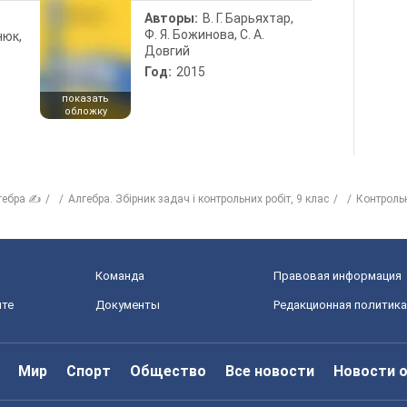
Авторы:
В. Г. Барьяхтар,
Ф. Я. Божинова, С. А.
нюк,
Довгий
Год:
2015
показать
обложку
гебра ✍
Алгебра. Збірник задач і контрольних робіт, 9 клас
Контрольн
Команда
Правовая информация
йте
Документы
Редакционная политика
Мир
Спорт
Общество
Все новости
Новости 