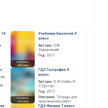
 10
Учебники Биология 9
класс
а
Авторы:
К.М.
Задорожний
Год:
2017
показать
обложку
сс
ГДЗ География 9
класс
тар,
Авторы:
В. М. Бойко, И.
ий
Л. Дитчук
Год:
2017
Описание:
Тетрадь для
показать
практических работ
обложку
ная
ГДЗ Физика 7 класс