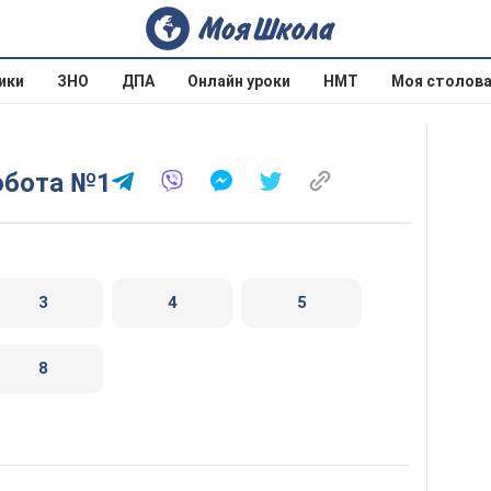
ики
ЗНО
ДПА
Онлайн уроки
НМТ
Моя столов
робота №1
3
4
5
8