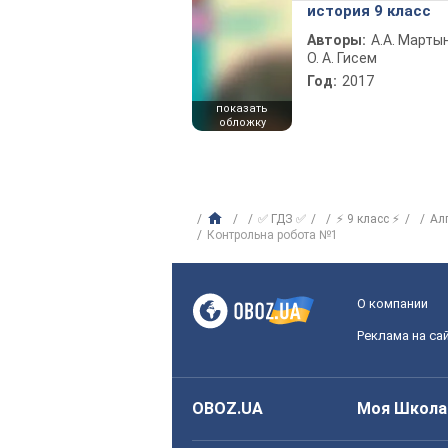
история 9 класс
Авторы:
А.А. Марты
О. А. Гисем
Год:
2017
показать
обложку
✅ ГДЗ ✅
⚡ 9 класс ⚡
Ал
Контрольна робота №1
О компании
Реклама на са
OBOZ.UA
Моя Школа