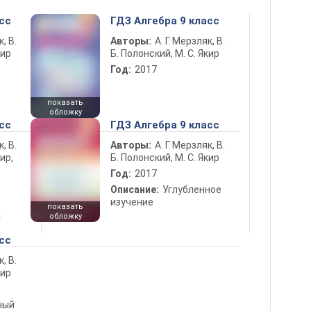
сс
ГДЗ Алгебра 9 класс
к, В.
Авторы:
А. Г. Мерзляк, В.
кир
Б. Полонский, М. С. Якир
Год:
2017
показать
обложку
сс
ГДЗ Алгебра 9 класс
к, В.
Авторы:
А. Г. Мерзляк, В.
ир,
Б. Полонский, М. С. Якир
Год:
2017
Описание:
Углубленное
изучение
показать
х
обложку
сс
к, В.
кир
ный