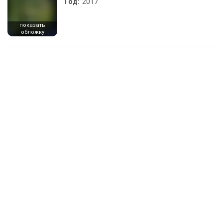
Год:
2017
показать
обложку