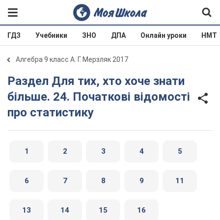
ГДЗ
Учебники
ЗНО
ДПА
Онлайн уроки
НМТ
Алгебра 9 класс А. Г. Мерзляк 2017
Раздел Для тих, хто хоче знати
більше. 24. Початкові відомості
про статистику
1
2
3
4
5
6
7
8
9
11
13
14
15
16