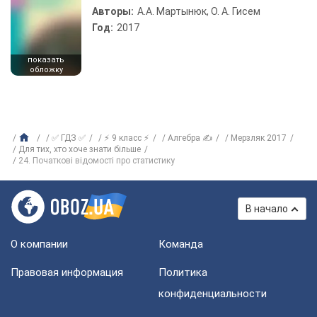
Авторы:
А.А. Мартынюк, О. А. Гисем
Год:
2017
показать
обложку
✅ ГДЗ ✅
⚡ 9 класс ⚡
Алгебра ✍
Мерзляк 2017
Для тих, хто хоче знати більше
24. Початкові відомості про статистику
В начало
О компании
Команда
Правовая информация
Политика
конфиденциальности