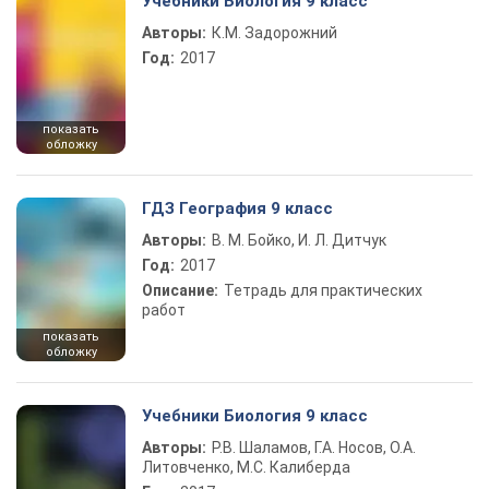
Учебники Биология 9 класс
Авторы:
К.М. Задорожний
Год:
2017
показать
обложку
ГДЗ География 9 класс
Авторы:
В. М. Бойко, И. Л. Дитчук
Год:
2017
Описание:
Тетрадь для практических
работ
показать
обложку
Учебники Биология 9 класс
Авторы:
Р.В. Шаламов, Г.А. Носов, О.А.
Литовченко, М.С. Калиберда