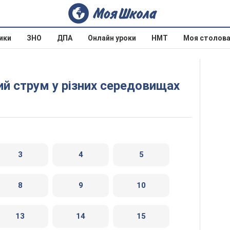
ики
ЗНО
ДПА
Онлайн уроки
НМТ
Моя столов
ний струм у різних середовищах
3
4
5
8
9
10
13
14
15