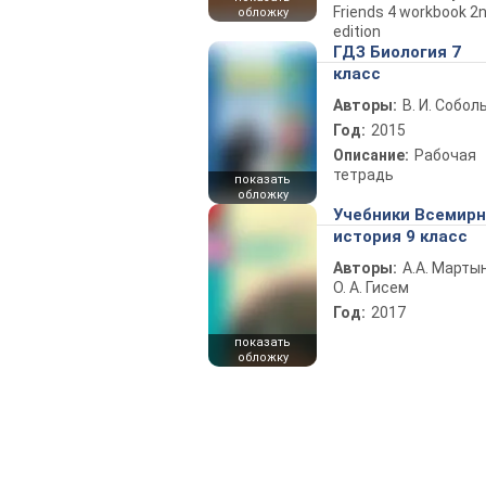
Friends 4 workbook 2
обложку
edition
ГДЗ Биология 7
класс
Авторы:
В. И. Собол
Год:
2015
Описание:
Рабочая
тетрадь
показать
обложку
Учебники Всемир
история 9 класс
Авторы:
А.А. Марты
О. А. Гисем
Год:
2017
показать
обложку