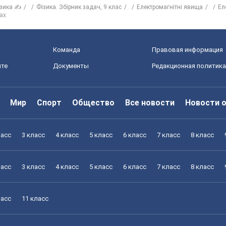
зика ✍
Фізика. Збірник задач, 9 клас
Електромагнітні явища
Ел
ах
Команда
Правовая информация
йте
Документы
Редакционная политика
Мир
Спорт
Общество
Все новости
Новости 
ласс
3 класс
4 класс
5 класс
6 класс
7 класс
8 класс
ласс
3 класс
4 класс
5 класс
6 класс
7 класс
8 класс
ласс
11 класс