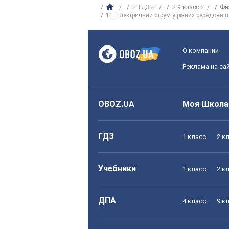
✅ ГДЗ ✅
⚡ 9 класс ⚡
Фи
11. Електричний струм у різних середовищ
О компании
Реклама на са
OBOZ.UA
Моя Школа
ГДЗ
1 класс
2 к
Учебники
1 класс
2 к
ДПА
4 класс
9 к