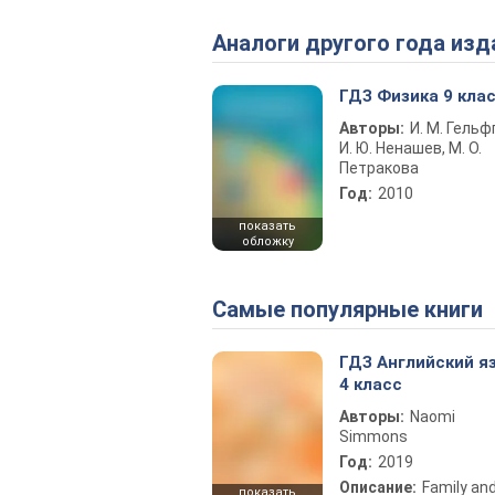
Аналоги другого года изд
ГДЗ Физика 9 кла
Авторы:
И. М. Гельф
И. Ю. Ненашев, М. О.
Петракова
Год:
2010
показать
обложку
Самые популярные книги
ГДЗ Английский я
4 класс
Авторы:
Naomi
Simmons
Год:
2019
Описание:
Family an
показать