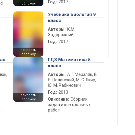
Год:
2017
nd
обложку
Учебники Биология 9
класс
ь
Авторы:
К.М.
Задорожний
Год:
2017
показать
обложку
ная
ГДЗ Математика 5
класс
нюк,
Авторы:
А. Г. Мерзляк, В.
Б. Полонский, М. С. Якир,
Ю. М. Рабинович
Год:
2013
показать
Описание:
Сборник
обложку
задач и контрольных
работ