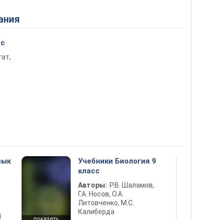
ания
сс
гат,
зык
Учебники Биология 9
класс
Авторы:
Р.В. Шаламов,
Г.А. Носов, О.А.
Литовченко, М.С.
Калиберда
d
показать