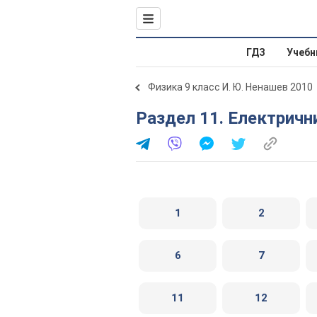
ГДЗ
Учебн
Физика 9 класс И. Ю. Ненашев 2010
Раздел 11. Електрич
1
2
6
7
11
12