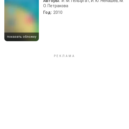
Авторы:
И. М. Гельфгат, И. Ю. Ненашев, М.
О. Петракова
Год:
2010
показать обложку