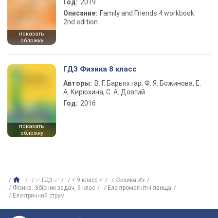
Год:
2019
Описание:
Family and Friends 4 workbook
2nd edition
показать
обложку
ГДЗ Физика 8 класс
Авторы:
В. Г. Барьяхтар, Ф. Я. Божинова, Е.
А. Кирюхина, С. А. Довгий
Год:
2016
показать
обложку
✅ ГДЗ ✅
⚡ 9 класс ⚡
Физика ✍
Фізика. Збірник задач, 9 клас
Електромагнітні явища
Електричний струм