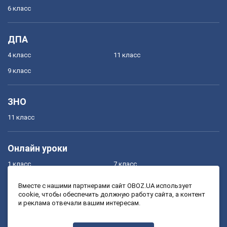
6 класс
ДПА
4 класс
11 класс
9 класс
ЗНО
11 класс
Онлайн уроки
1 класс
7 класс
2 класс
8 класс
Вместе с нашими партнерами сайт OBOZ.UA использует
cookie, чтобы обеспечить должную работу сайта, а контент
3 класс
9 класс
и реклама отвечали вашим интересам.
4 класс
10 класс
5 класс
11 класс