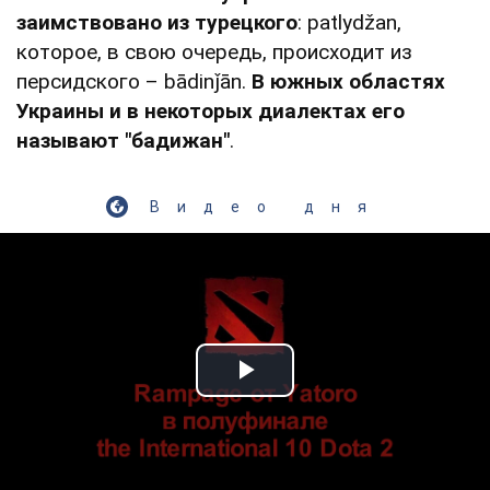
заимствовано из турецкого
: patlydžan,
которое, в свою очередь, происходит из
персидского – bādinǰān.
В южных областях
Украины и в некоторых диалектах его
называют "бадижан"
.
Видео дня
Play Video