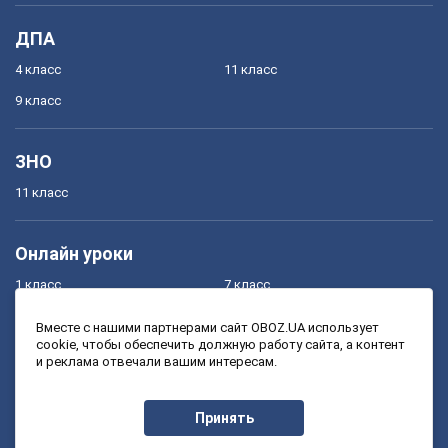
ДПА
4 класс
11 класс
9 класс
ЗНО
11 класс
Онлайн уроки
1 класс
7 класс
2 класс
8 класс
Вместе с нашими партнерами сайт OBOZ.UA использует
cookie, чтобы обеспечить должную работу сайта, а контент
3 класс
9 класс
и реклама отвечали вашим интересам.
4 класс
10 класс
5 класс
11 класс
Принять
6 класс