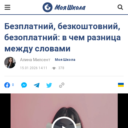
Безплатний, безкоштовний,
безоплатний: в чем разница
между словами
Алина Милсент
Моя Школа
15.01.2026 14:11
378
0