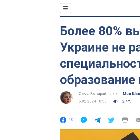
Более 80% вы
Украине не р
специальност
образование
Ольга Выпирайленко
Моя Шк
5.02.2024 10:58
12,4 т.
53