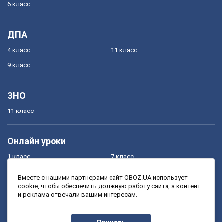
6 класс
ДПА
4 класс
11 класс
9 класс
ЗНО
11 класс
Онлайн уроки
1 класс
7 класс
2 класс
8 класс
Вместе с нашими партнерами сайт OBOZ.UA использует
cookie, чтобы обеспечить должную работу сайта, а контент
3 класс
9 класс
и реклама отвечали вашим интересам.
4 класс
10 класс
5 класс
11 класс