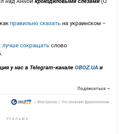
кал над Анной
крокодиловыми слезами
(О.
 как
правильно сказать
на украинском –
к
лучше сокращать
слово
.
ция у нас в Telegram-канале
OBOZ.UA
и
Подписаться
Моя Школа
Что означает фразеологизм...