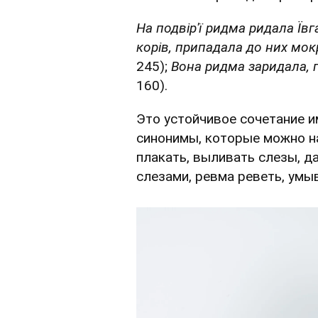
На подвір'ї ридма ридала Їв
корів, припадала до них м
245);
Вона ридма заридала, 
160).
Это устойчивое сочетание и
синонимы, которые можно н
плакать, выливать слезы, д
слезами, ревма реветь, умы