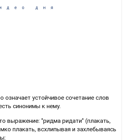
идео дня
о означает устойчивое сочетание слов
есть синонимы к нему.
то выражение: "ридма ридати" (плакать,
ромко плакать, всхлипывая и захлебываясь
ы: