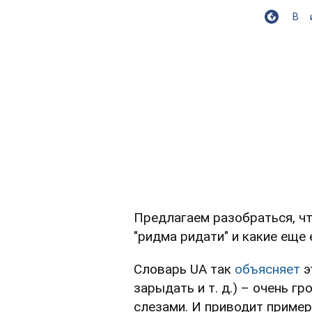
В
Предлагаем разобраться, чт
"ридма ридати" и какие еще 
Словарь UA так
объясняет
э
зарыдать и т. д.) – очень г
слезами. И приводит пример