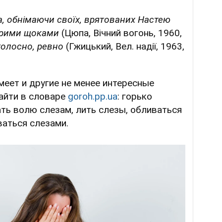
га, обнімаючи своїх, врятованих Настею
окрими щоками
(Цюпа, Вічний вогонь, 1960,
голосно, ревно
(Гжицький, Вел. надії, 1963,
меет и другие не менее интересные
айти в словаре
goroh.pp.ua
: горько
ать волю слезам, лить слезы, обливаться
ваться слезами.