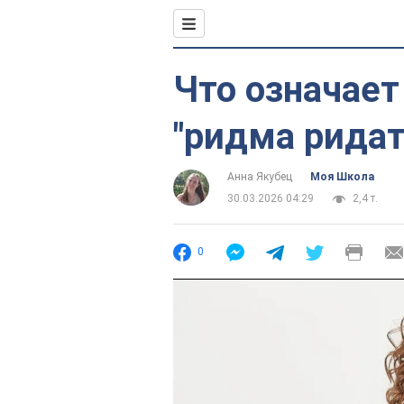
Что означает
"ридма ридат
Анна Якубец
Моя Школа
30.03.2026 04:29
2,4 т.
0