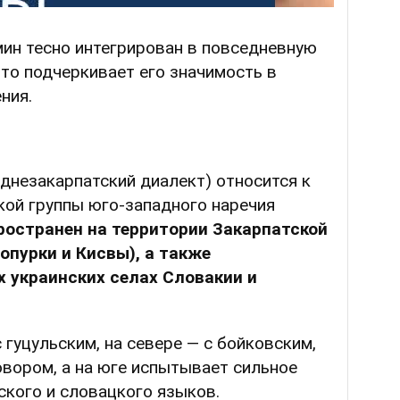
мин тесно интегрирован в повседневную
что подчеркивает его значимость в
ния.
еднезакарпатский диалект) относится к
кой группы юго-западного наречия
ространен на территории Закарпатской
опурки и Кисвы), а также
х украинских селах Словакии и
 гуцульским, на севере — с бойковским,
овором, а на юге испытывает сильное
ского и словацкого языков.