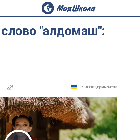
 слово "алдомаш":
Читати українською