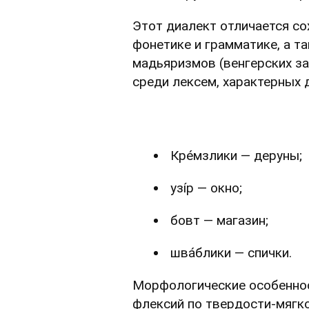
Этот диалект отличается со
фонетике и грамматике, а 
мадьяризмов (венгерских за
среди лексем, характерных 
Крéмзлики — деруны;
узíр — окно;
бовт — магазин;
швáблики — спички.
Морфологические особенно
флексий по твердости-мягкос