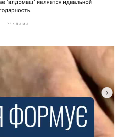
чае "алдомаш" является идеальной
годарность.