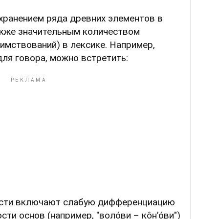
хранением ряда древних элементов в
также значительным количеством
имствований) в лексике. Например,
для говора, можно встретить:
сти включают слабую дифференциацию
ти основ (например, "волóви – кôн’óви")