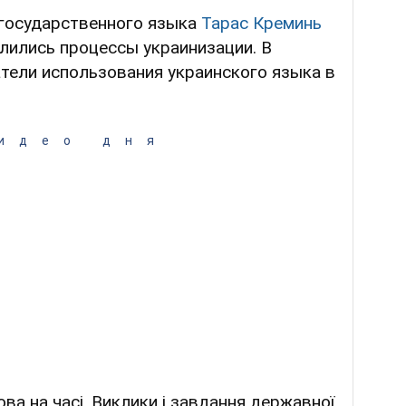
государственного языка
Тарас Креминь
длились процессы украинизации. В
атели использования украинского языка в
идео дня
ва на часі. Виклики і завдання державної