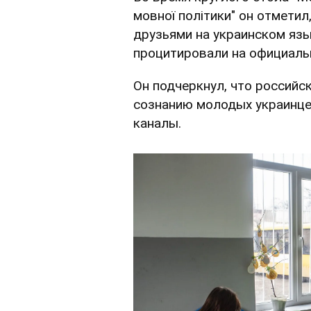
мовної політики" он отмети
друзьями на украинском язы
процитировали на официал
Он подчеркнул, что российс
сознанию молодых украинцев
каналы.