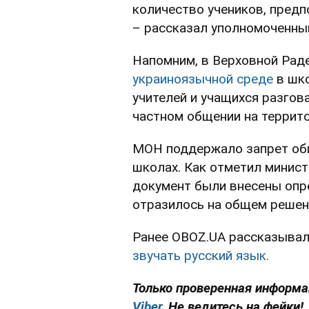
количество учеников, предп
– рассказал уполномоченны
Напомним, в Верховной Ра
украиноязычной среде
в шко
учителей и учащихся разгов
частном общении на террито
МОН поддержало запрет общ
школах. Как отметил минист
документ были внесены опре
отразилось на общем решен
Ранее OBOZ.UA рассказывал
звучать русский язык.
Только проверенная информац
Viber
. Не ведитесь на фейки!