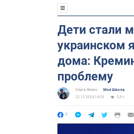
Дети стали 
украинском 
дома: Кремин
проблему
Ольга Липич
Моя Школа
22.12.2024 14:03
5,9 т.
7