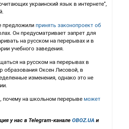
очитающих украинский язык в интернете",
й.
де предложили
принять законопроект об
лах. Он предусматривает запрет для
аривать на русском на перерывах и в
рии учебного заведения.
аться на русском на перерывах в
р образования Оксен Лисовой, в
деленные изменения, однако это не
ии.
, почему на школьном перерыве
может
ия у нас в Telegram-канале
OBOZ.UA
и