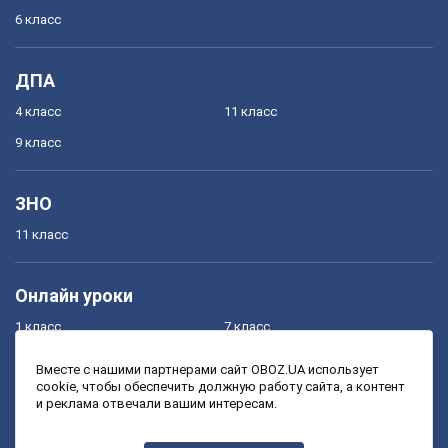
6 класс
ДПА
4 класс
11 класс
9 класс
ЗНО
11 класс
Онлайн уроки
1 класс
7 класс
2 класс
8 класс
Вместе с нашими партнерами сайт OBOZ.UA использует
cookie, чтобы обеспечить должную работу сайта, а контент
3 класс
9 класс
и реклама отвечали вашим интересам.
4 класс
10 класс