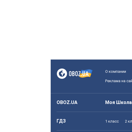
О компании
Реклама на са
OBOZ.UA
Моя Школа
ГДЗ
1 класс
2 к