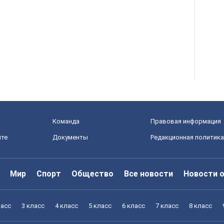
Команда
Правовая информация
йте
Документы
Редакционная политика
Мир
Спорт
Общество
Все новости
Новости 
ласс
3 класс
4 класс
5 класс
6 класс
7 класс
8 класс