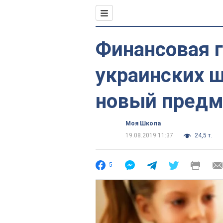
Финансовая г
украинских 
новый предм
Моя Школа
19.08.2019 11:37
24,5 т.
5