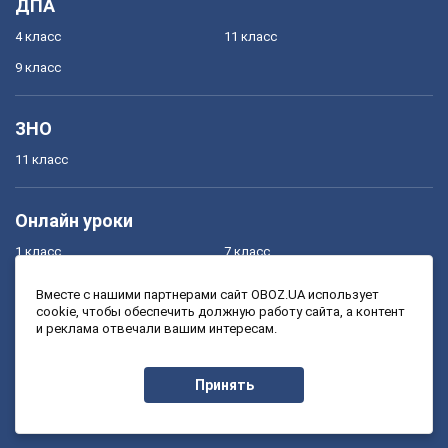
ДПА
4 класс
11 класс
9 класс
ЗНО
11 класс
Онлайн уроки
1 класс
7 класс
2 класс
8 класс
Вместе с нашими партнерами сайт OBOZ.UA использует
cookie, чтобы обеспечить должную работу сайта, а контент
3 класс
9 класс
и реклама отвечали вашим интересам.
4 класс
10 класс
5 класс
11 класс
Принять
6 класс