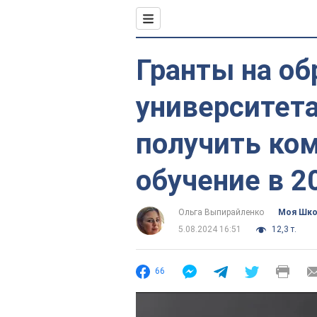
Гранты на об
университет
получить ко
обучение в 2
Ольга Выпирайленко
Моя Шк
5.08.2024 16:51
12,3 т.
66