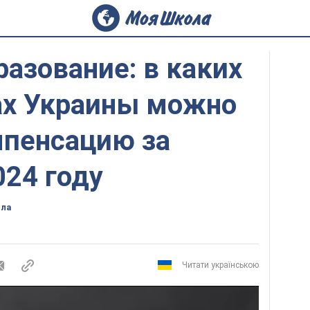
разование: в каких
ах Украины можно
мпенсацию за
024 году
ола
Читати українською