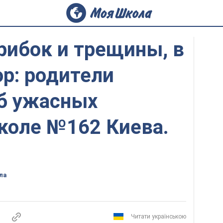
грибок и трещины, в
ор: родители
об ужасных
коле №162 Киева.
ла
Читати українською