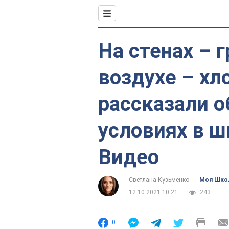
На стенах – 
воздухе – хл
рассказали 
условиях в ш
Видео
Светлана Кузьменко
Моя Шко
12.10.2021 10:21
243
0