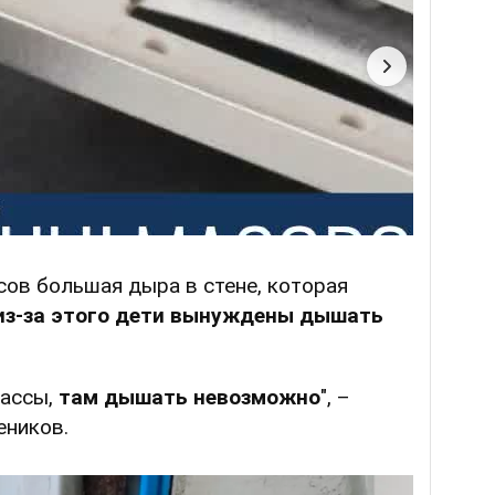
ссов большая дыра в стене, которая
из-за этого дети вынуждены дышать
лассы,
там дышать невозможно
", –
еников.