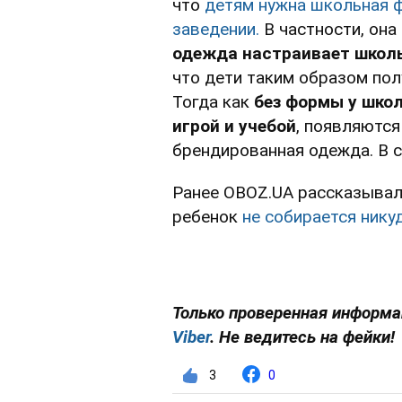
что
детям нужна школьная ф
заведении.
В частности, она
одежда настраивает школь
что дети таким образом полу
Тогда как
без формы у шко
игрой и учебой
, появляются
брендированная одежда. В с
Ранее OBOZ.UA рассказывал,
ребенок
не собирается нику
Только проверенная информа
Viber
. Не ведитесь на фейки!
3
0