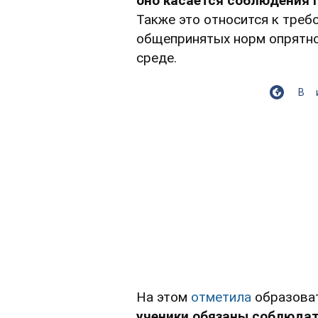
оно касается соблюдения 
Также это относится к треб
общепринятых норм опрятно
среде.
В
На этом
отметила
образоват
ученики обязаны соблюдат