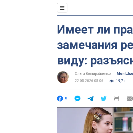
Имеет ли пра
замечания р
виду: разъяс
Ольга Выпирайленко
Моя Шк
22.05.2026 05:06
19,7 т.
0