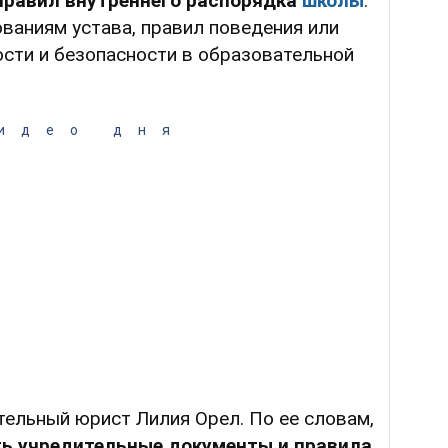
правил внутреннего распорядка
школы
.
ованиям устава, правил поведения или
сти и безопасности в образовательной
идео дня
ельный юрист Лилия Орел. По ее словам,
ь учредительные документы и правила