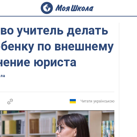
во учитель делать
ебенку по внешнему
нение юриста
ола
Читати українською