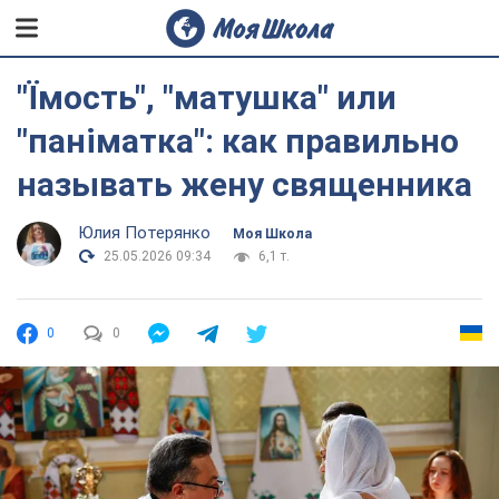
"Їмость", "матушка" или
"паніматка": как правильно
называть жену священника
Юлия Потерянко
Моя Школа
25.05.2026 09:34
6,1 т.
0
0