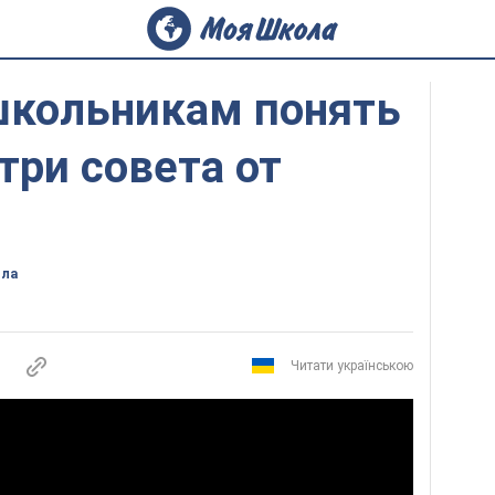
школьникам понять
три совета от
ола
Читати українською