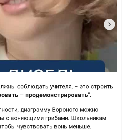
лжны соблюдать учителя, – это строить
овать – продемонстрировать".
тности, диаграмму Вороного можно
ны с воняющими грибами. Школьникам
чтобы чувствовать вонь меньше.