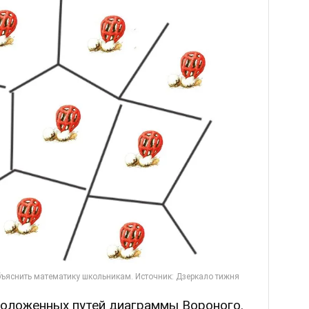
роложенных путей диаграммы Вороного.