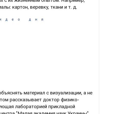
х с их жизненным опытом. Например,
лы: картон, веревку, ткани и т. д.
идео дня
бъяснять материал с визуализации, а не
этом рассказывает доктор физико-
дующая лабораторией прикладной
центра "Малая академия наук Украины"