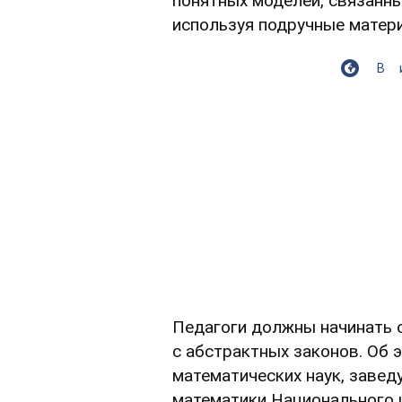
понятных моделей, связанны
используя подручные материа
В
Педагоги должны начинать о
с абстрактных законов. Об 
математических наук, заве
математики Национального 