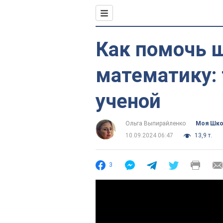
Как помочь 
математику: 
ученой
Ольга Выпирайленко
Моя Шк
10.09.2024 06:47
13,9 т.
3