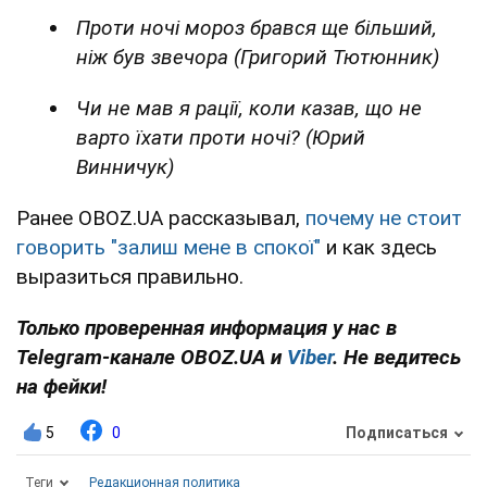
Проти ночі мороз брався ще більший,
ніж був звечора (Григорий Тютюнник)
Чи не мав я рації, коли казав, що не
варто їхати проти ночі? (Юрий
Винничук)
Ранее OBOZ.UA рассказывал,
почему не стоит
говорить "залиш мене в спокої"
и как здесь
выразиться правильно.
Только проверенная информация у нас в
Telegram-канале OBOZ.UA и
Viber
. Не ведитесь
на фейки!
5
0
Подписаться
Теги
Редакционная политика