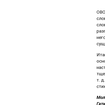
OBO
сло
сло
раз
него
сущ
Ита
осн
нас
тще
т. 
сти
Мол
Гати