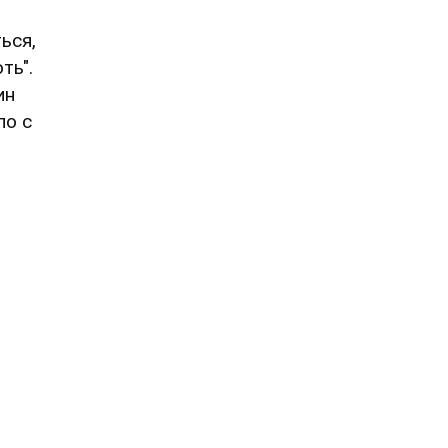
ься,
ть".
ин
ло с