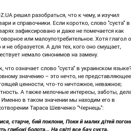
Z.UA решил разобраться, что к чему, и изучил
вари и справочники. Если коротко, слово "суєта" в
варях зафиксировано и даже не помечается как
говорное или малоупотребительное. Хотя глагол 
 и не образуется. А для тех, кого оно смущает,
ествует немало синонимов на замену.
к, что означает слово "суєта" в украинском языке
овному значению – это нечто, не представляющее
тоящей ценности, что-то ничтожное, неважное;
тность. А также мелочные интересы, заботы, дела
д. Именно в таком значении мы находим его в
хотворении Тараса Шевченко "Чернець":
ися, старче, бий поклони, Поки й малих дітей погон
ть глибокі болота... На світі все бач суєта.