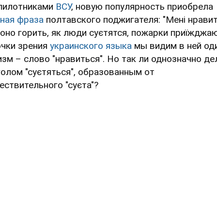
пилотниками
ВСУ
, новую популярность приобрела
ная фраза
полтавского поджигателя: "Мені нравит
воно горить, як люди суєтятся, пожарки приїжджаю
очки зрения
украинского языка
мы видим в ней од
изм – слово "нравиться". Но так ли однозначно де
голом "суєтяться", образованным от
ествительного "суєта"?