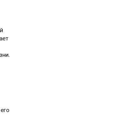
ый
ает
зни.
 его