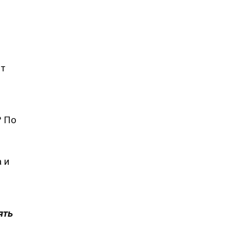
от
? По
 и
ять