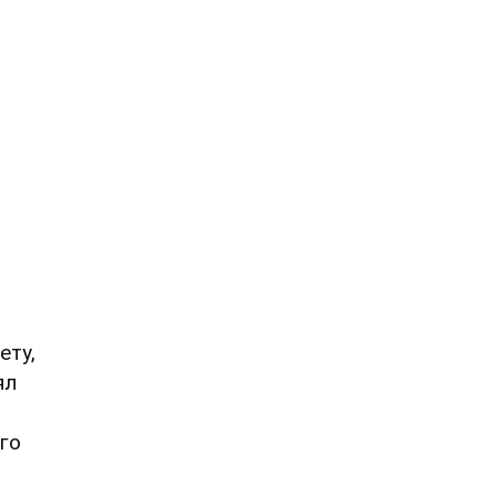
ету,
ял
го