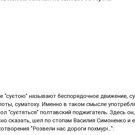
е "суєтою" называют беспорядочное движение, су
поты, суматоху. Именно в таком смысле употребл
гол "суєтяться" полтавский поджигатель. Здесь он,
но сказать, шел по стопам Василия Симоненко и е
хотворения "Розвели нас дороги похмурі…":