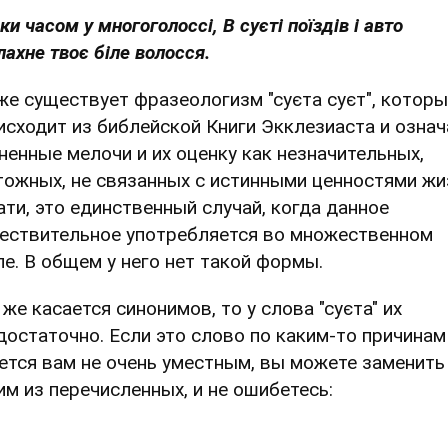
ки часом у многоголоссі, В суєті поїздів і авто
лахне твоє біле волосся.
же существует фразеологизм "суєта суєт", котор
исходит из библейской Книги Экклезиаста и означ
ненные мелочи и их оценку как незначительных,
тожных, не связанных с истинными ценностями жи
ати, это единственный случай, когда данное
ествительное употребляется во множественном
ле. В общем у него нет такой формы.
 же касается синонимов, то у слова "суєта" их
достаточно. Если это слово по каким-то причинам
ется вам не очень уместным, вы можете заменить
им из перечисленных, и не ошибетесь: