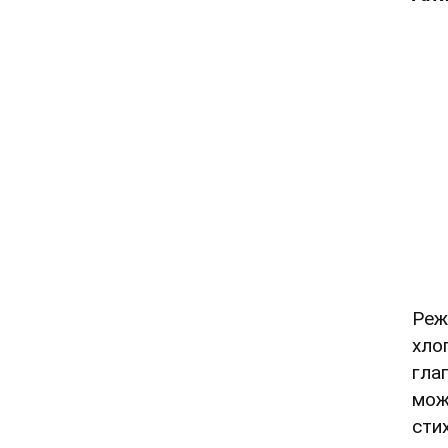
Реж
хло
гла
мож
сти