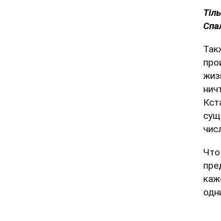
Тіль
Спа
Так
про
жиз
нич
Кст
сущ
чис
Что
пре
каж
одн