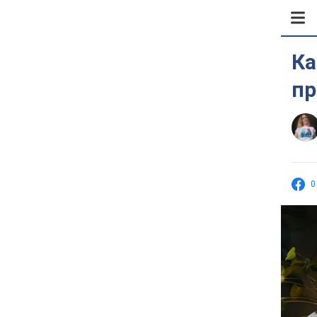
Ка
пр
0