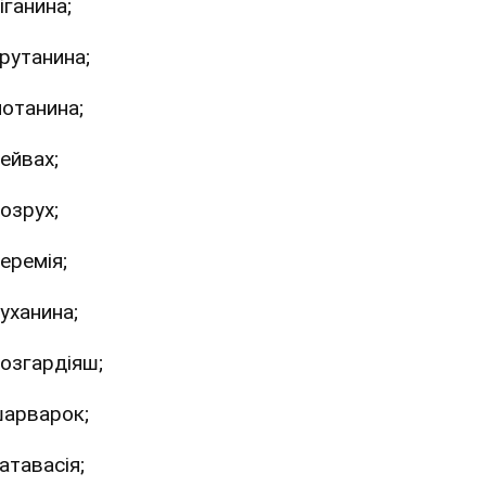
іганина;
рутанина;
отанина;
ейвах;
озрух;
еремія;
уханина;
озгардіяш;
арварок;
атавасія;