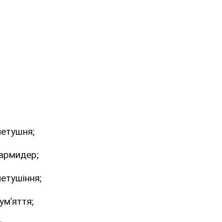
етушня;
армидер;
етушіння;
ум’яття;