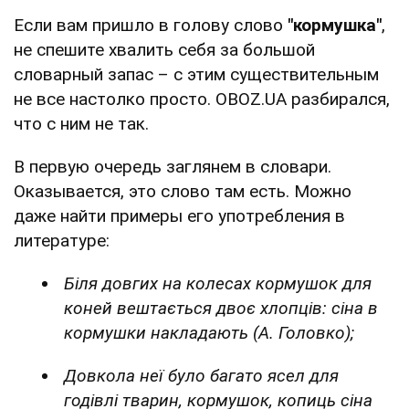
Если вам пришло в голову слово
"кормушка"
,
не спешите хвалить себя за большой
словарный запас – с этим существительным
не все настолко просто. OBOZ.UA разбирался,
что с ним не так.
В первую очередь заглянем в словари.
Оказывается, это слово там есть. Можно
даже найти примеры его употребления в
литературе:
Біля довгих на колесах кормушок для
коней вештається двоє хлопців: сіна в
кормушки накладають (А. Головко);
Довкола неї було багато ясел для
годівлі тварин, кормушок, копиць сіна