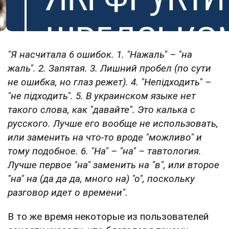
"Я насчитала 6 ошибок. 1. "Нажаль" – "на
жаль". 2. Запятая. 3. Лишний пробел (по сути
не ошибка, но глаз режет). 4.
"Непідходить" –
"не підходить". 5. В украинском языке нет
такого слова, как "давайте". Это калька с
русского. Лучше его вообще не использовать,
или заменить на что-то вроде "можливо" и
тому подобное. 6. "На" – "на" – тавтология.
Лучше первое "на" заменить на "в", или второе
"на" на (да да да, много на) "о", поскольку
разговор идет о времени".
В то же время некоторые из пользователей