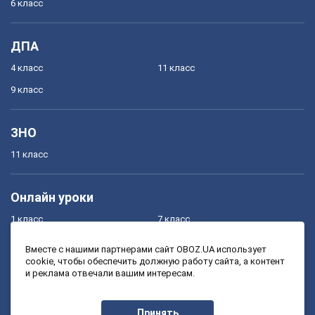
6 класс
ДПА
4 класс
11 класс
9 класс
ЗНО
11 класс
Онлайн уроки
1 класс
7 класс
2 класс
8 класс
Вместе с нашими партнерами сайт OBOZ.UA использует
cookie, чтобы обеспечить должную работу сайта, а контент
3 класс
9 класс
и реклама отвечали вашим интересам.
4 класс
10 класс
5 класс
11 класс
Принять