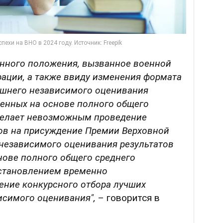
нного положения, вызванное военной
рации, а также ввиду изменения формата
нешнего независимого оценивания
ченных на основе полного общего
 делает невозможным проведение
ов на присуждение Премии Верховной
независимого оценивания результатов
нове полного общего среднего
остановлением временно
ение конкурсного отбора лучших
исимого оценивания",
– говорится в