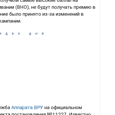
получили самые высокие баллы на
ании (ВНО), не будут получать премию в
ение было принято из-за изменений в
кампании.
идео дня
лужба
Аппарата ВРУ
на официальном
оекта постановления №11227. Известно,