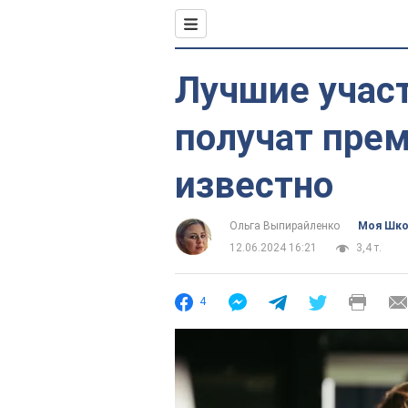
Лучшие учас
получат прем
известно
Ольга Выпирайленко
Моя Шк
12.06.2024 16:21
3,4 т.
4