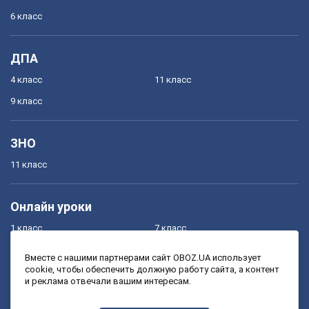
6 класс
ДПА
4 класс
11 класс
9 класс
ЗНО
11 класс
Онлайн уроки
1 класс
7 класс
2 класс
8 класс
Вместе с нашими партнерами сайт OBOZ.UA использует
cookie, чтобы обеспечить должную работу сайта, а контент
3 класс
9 класс
и реклама отвечали вашим интересам.
4 класс
10 класс