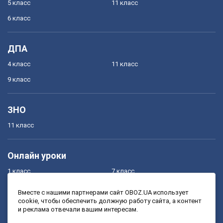
5 класс
11 класс
6 класс
ДПА
4 класс
11 класс
9 класс
ЗНО
11 класс
Онлайн уроки
1 класс
7 класс
2 класс
8 класс
Вместе с нашими партнерами сайт OBOZ.UA использует
cookie, чтобы обеспечить должную работу сайта, а контент
3 класс
9 класс
и реклама отвечали вашим интересам.
4 класс
10 класс