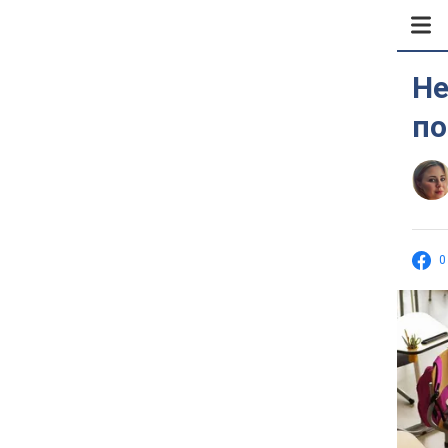
Не
по
0