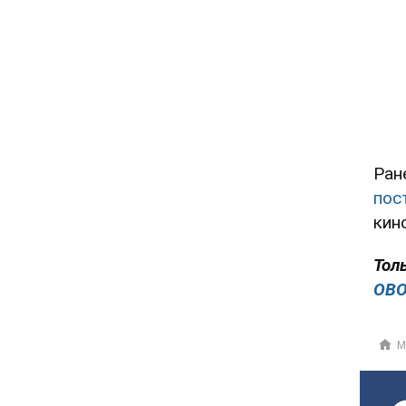
Ран
пос
кин
Тол
OBO
М