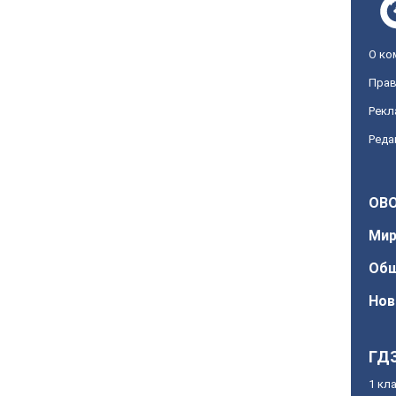
О ко
Прав
Рекл
Реда
OBO
Ми
Об
Нов
ГД
1 кл