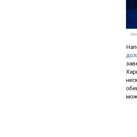
Нап
дол
зав
Хар
нес
обе
мож