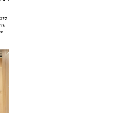
это
ить
ых