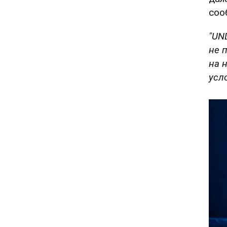
соо
"UN
не 
на 
усл