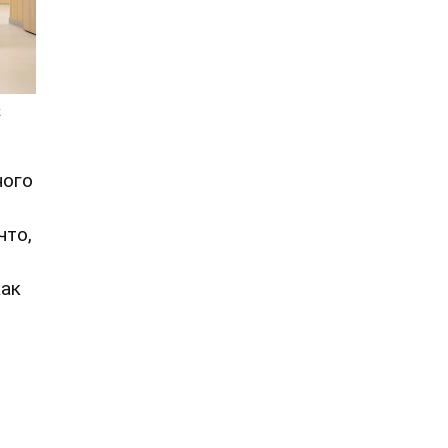
ного
что,
и
как