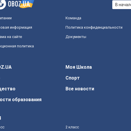
В начал
мпании
Команда
овая информация
Политика конфиденциальности
ама на сайте
Документы
кционная политика
Z.UA
Моя Школа
р
Спорт
щество
Все новости
ости образования
З
асс
2 класс