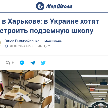
 в Харькове: в Украине хотят
строить подземную школу
Ольга Выпирайленко
Моя Школа
31.01.2024 15:00
1,7 т.
0