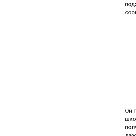
под
соо
Он 
шко
пол
даж