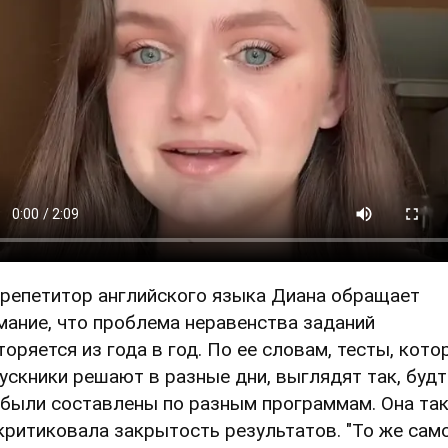
 репетитор английского языка Диана обращает
мание, что проблема неравенства заданий
торяется из года в год. По ее словам, тесты, кот
ускники решают в разные дни, выглядят так, буд
 были составлены по разным программам. Она та
критиковала закрытость результатов. "То же само