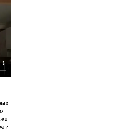
орые
то
кже
е и