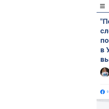
"П
сл
по
в 
вы
0