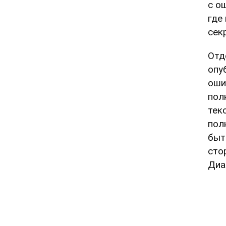
с о
где
сек
Отд
опу
оши
пол
тек
пол
быт
сто
Диа