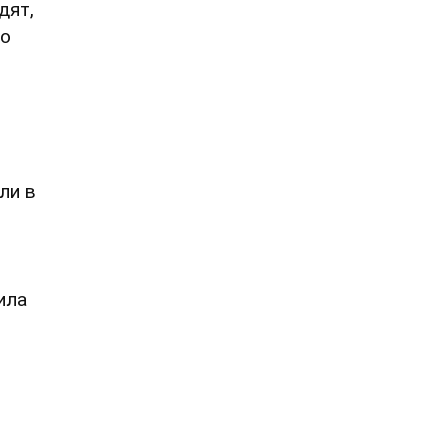
дят,
то
ли в
т
ила