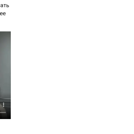
вать
 ее