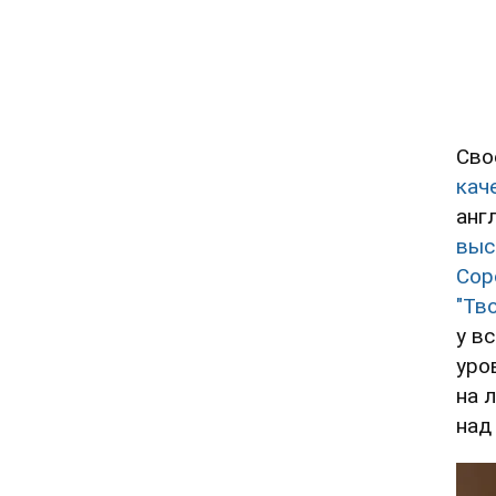
Сво
кач
анг
выс
Сор
"Тв
у в
уро
на 
над