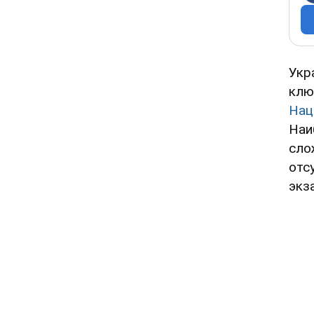
Укр
клю
Нац
Наи
сло
отс
экз