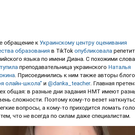
е обращение к
Украинскому центру оценивания
ества образования
в TikTok
опубликовала
репети
лийского языка по имени Диана. С похожими слов
тупила
преподавательница украинского
Наталья
окина
. Присоединились к ним также авторы блог
оя олайн-школа"
и
@danka_teacher
. Главная претен
сех общая: в разные дни задания НМТ имеют разн
вень сложности. Поэтому кому-то везет наткнуть
легкие вопросы, а кому-то приходится ломать гол
 тем, что не всегда по силам даже специалистам.