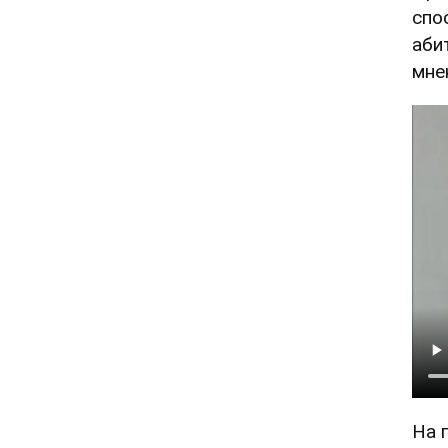
спо
аби
мне
На 