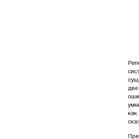
Реп
сис
сущ
две
оши
умн
как
ска
Пре