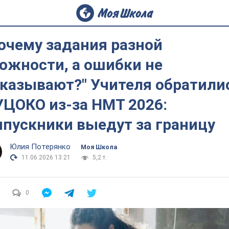
очему задания разной
ожности, а ошибки не
казывают?" Учителя обратили
УЦОКО из-за НМТ 2026:
пускники выедут за границу
Юлия Потерянко
Моя Школа
11.06.2026 13:21
5,2 т.
0