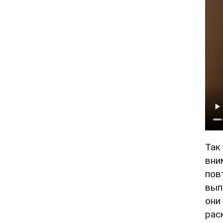
Так
вни
пов
вып
они
рас