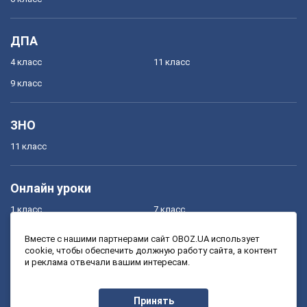
ДПА
4 класс
11 класс
9 класс
ЗНО
11 класс
Онлайн уроки
1 класс
7 класс
2 класс
8 класс
Вместе с нашими партнерами сайт OBOZ.UA использует
cookie, чтобы обеспечить должную работу сайта, а контент
3 класс
9 класс
и реклама отвечали вашим интересам.
4 класс
10 класс
5 класс
11 класс
Принять