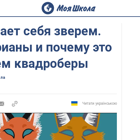
ает себя зверем.
рианы и почему это
чем квадроберы
ола
Читати українською