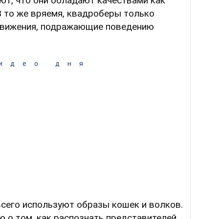
ают, что они обладают качествами как
 В то же вряемя, квадроберы только
движения, подражающие поведению
идео дня
всего используют образы кошек и волков.
 о том, как распознать представителей