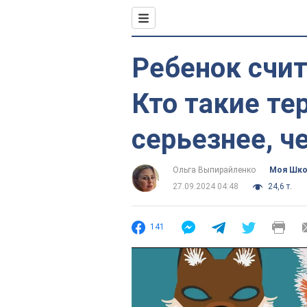
Ребенок счит
Кто такие те
серьезнее, 
Ольга Выпирайленко
Моя Шк
27.09.2024 04:48
24,6 т.
141