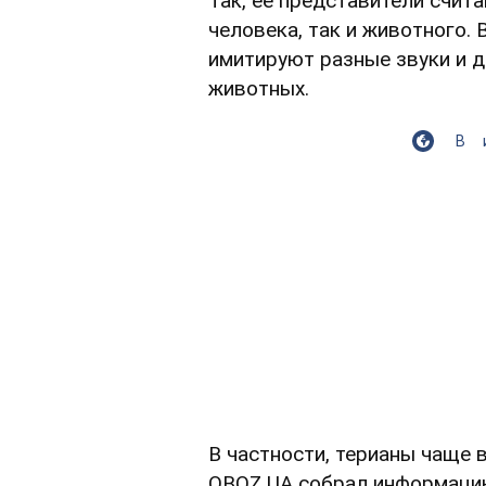
Так, ее представители счит
человека, так и животного.
имитируют разные звуки и 
животных.
В
В частности, терианы чаще 
OBOZ.UA собрал информацию