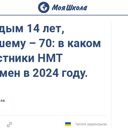
ым 14 лет,
ему – 70: в каком
астники НМТ
мен в 2024 году.
ола
Читати українською