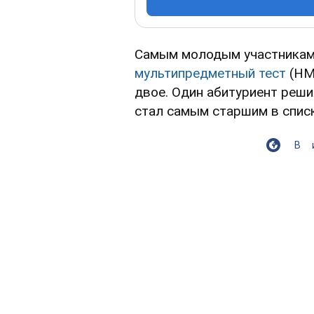
Самым молодым участника
мультипредметный тест
(НМТ
двое. Один абитуриент реши
стал самым старшим в списк
В