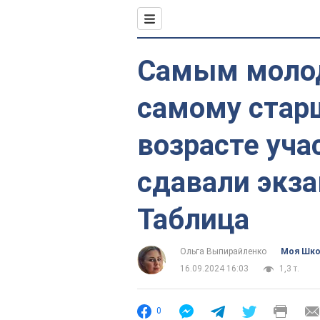
Самым молод
самому старш
возрасте уч
сдавали экза
Таблица
Ольга Выпирайленко
Моя Шк
16.09.2024 16:03
1,3 т.
0