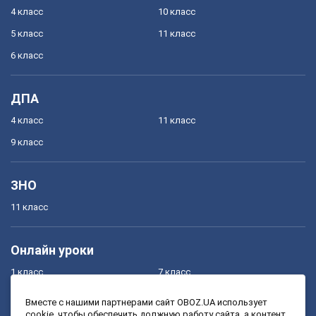
4 класс
10 класс
5 класс
11 класс
6 класс
ДПА
4 класс
11 класс
9 класс
ЗНО
11 класс
Онлайн уроки
1 класс
7 класс
2 класс
8 класс
Вместе с нашими партнерами сайт OBOZ.UA использует
cookie, чтобы обеспечить должную работу сайта, а контент
3 класс
9 класс