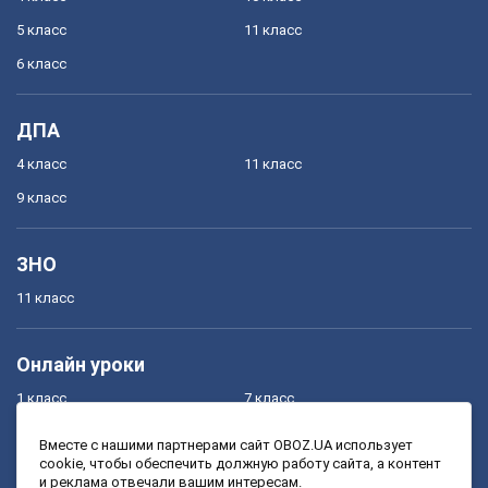
5 класс
11 класс
6 класс
ДПА
4 класс
11 класс
9 класс
ЗНО
11 класс
Онлайн уроки
1 класс
7 класс
2 класс
8 класс
Вместе с нашими партнерами сайт OBOZ.UA использует
cookie, чтобы обеспечить должную работу сайта, а контент
3 класс
9 класс
и реклама отвечали вашим интересам.