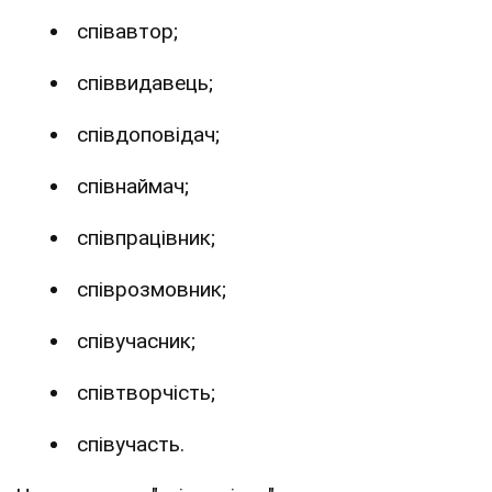
співавтор;
співвидавець;
співдоповідач;
співнаймач;
співпрацівник;
співрозмовник;
співучасник;
співтворчість;
співучасть.