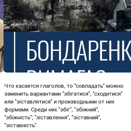
Что касается глаголов, то "совпадать" можно
заменить вариантами "збігатися", "сходитися"
или "зіставлятися" и производными от них
формами. Среди них "збіг", "збіжний",
"збіжність"; "зіставлення", "зіставний",
"зіставність".