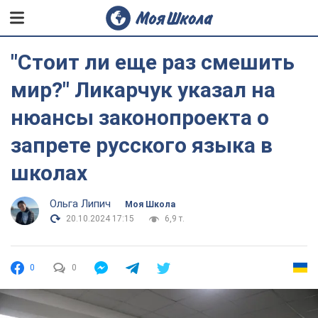
"Стоит ли еще раз смешить
мир?" Ликарчук указал на
нюансы законопроекта о
запрете русского языка в
школах
Ольга Липич
Моя Школа
20.10.2024 17:15
6,9 т.
0
0