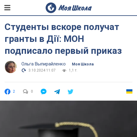
Студенты вскоре получат
гранты в Дії: МОН
подписало первый приказ
Ольга Выпирайленко
Моя Школа
3.10.2024 11:07
1,1 т.
2
0