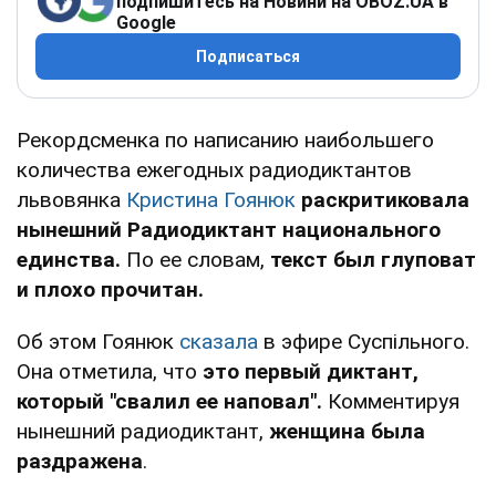
подпишитесь на Новини на OBOZ.UA в
Google
Подписаться
Рекордсменка по написанию наибольшего
количества ежегодных радиодиктантов
львовянка
Кристина Гоянюк
раскритиковала
нынешний Радиодиктант национального
единства.
По ее словам,
текст был глуповат
и плохо прочитан.
Об этом Гоянюк
сказала
в эфире Суспільного.
Она отметила, что
это первый диктант,
который "свалил ее наповал".
Комментируя
нынешний радиодиктант,
женщина была
раздражена
.