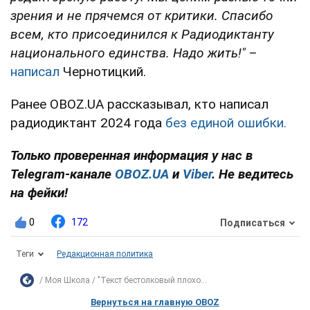
зрения и не прячемся от критики. Спасибо
всем, кто присоединился к Радиодиктанту
национального единства. Надо жить!"
–
написал
Чернотицкий.
Ранее OBOZ.UA рассказывал, кто написал
радиодиктант 2024 года
без единой ошибки.
Только проверенная информация у нас в
Telegram-канале
OBOZ.UA
и
Viber
. Не ведитесь
на фейки!
0
172
Подписаться
Теги
Редакционная политика
Моя Школа
"Текст бестолковый плохо...
Вернуться на главную OBOZ