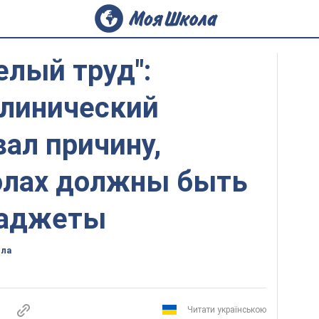
елый труд":
клинический
вал причину,
олах должны быть
гаджеты
ола
Читати українською