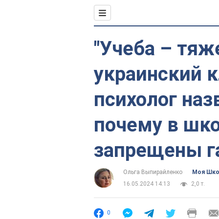
"Учеба – тяж
украинский 
психолог наз
почему в шк
запрещены 
Ольга Выпирайленко
Моя Шк
16.05.2024 14:13
2,0 т.
0