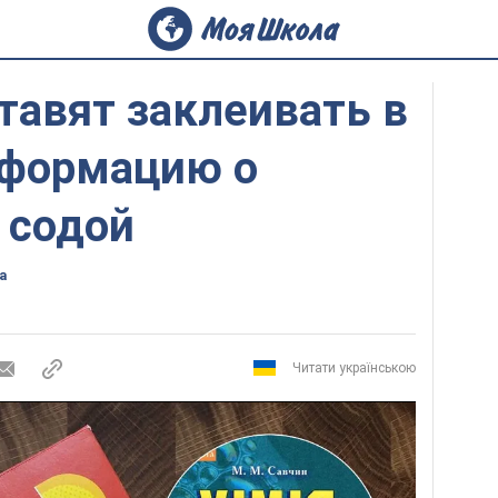
тавят заклеивать в
нформацию о
 содой
а
Читати українською