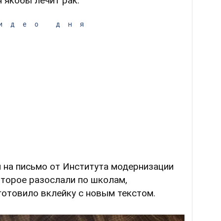
я якобы лечит рак.
идео дня
 на письмо от Института модернизации
оторое разослали по школам,
готовило вклейку с новым текстом.