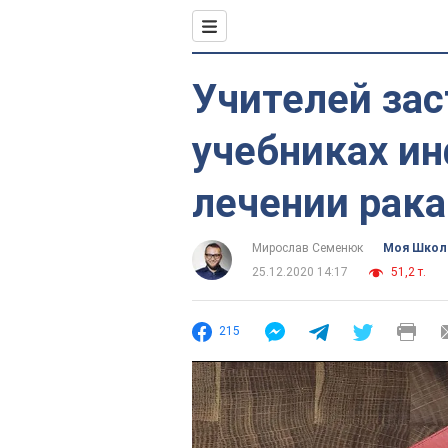
Учителей зас
учебниках и
лечении рака
Мирослав Семенюк
Моя Школ
25.12.2020 14:17
51,2 т.
215