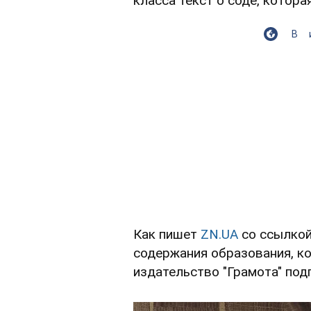
класса текст о соде, котора
В
Как пишет
ZN.UA
со ссылкой
содержания образования, к
издательство "Грамота" под