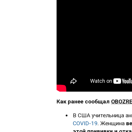
Как ранее сообщал
OBOZRE
В США учительница а
COVID-19
. Женщина
в
этой прививки и отк