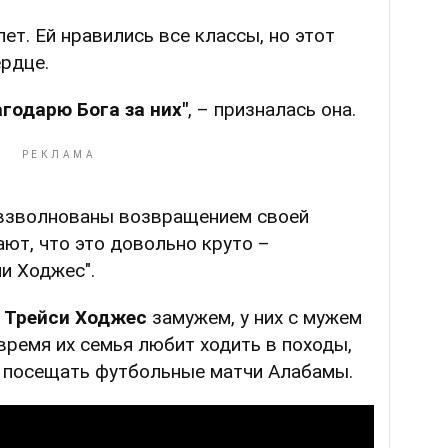
ет. Ей нравились все классы, но этот
ердце.
годарю Бога за них"
, – призналась она.
ь взволнованы возвращением своей
ают, что это довольно круто –
и Ходжес".
о
Трейси Ходжес
замужем, у них с мужем
время их семья любит ходить в походы,
и посещать футбольные матчи Алабамы.