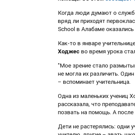
Когда люди думают о служба
вряд ли приходят первокласс
School в Алабаме оказались 
Как-то в январе учительниц
Ходжес
во время урока ста
"Мое зрение стало размытым
не могла их различить. Один
– вспоминает учительница.
Одна из маленьких учениц 
рассказала, что преподават
позвать на помощь. А после
Дети не растерялись: одни у
учителю, другие – звать шк