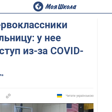
ервоклассники
льницу: у нее
ступ из-за COVID-
ла
Читати українською