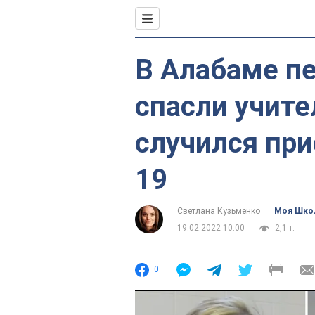
В Алабаме п
спасли учите
случился при
19
Светлана Кузьменко
Моя Шко
19.02.2022 10:00
2,1 т.
0