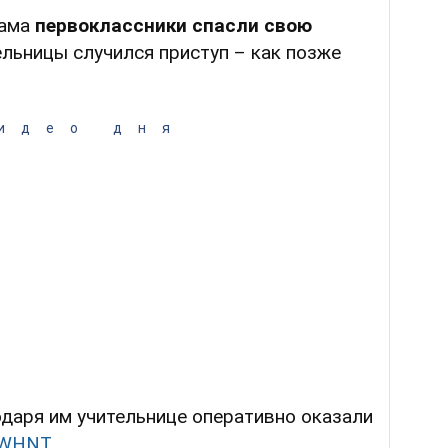
ама
первоклассники спасли свою
ельницы случился приступ – как позже
идео дня
одаря им учительнице оперативно оказали
 WHNT
.