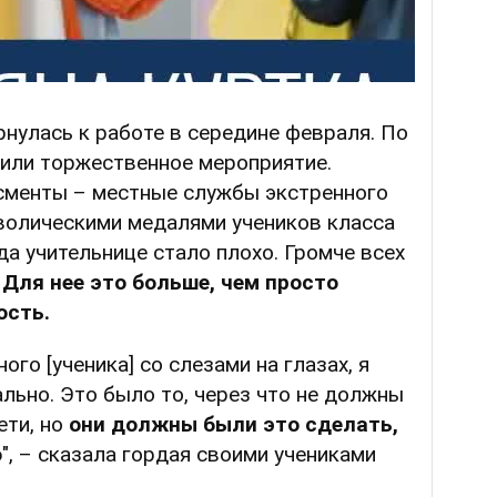
нулась к работе в середине февраля. По
оили торжественное мероприятие.
сменты – местные службы экстренного
волическими медалями учеников класса
да учительнице стало плохо. Громче всех
.
Для нее это больше, чем просто
ость.
ого [ученика] со слезами на глазах, я
ально. Это было то, через что не должны
ети, но
они должны были это сделать,
о
", – сказала гордая своими учениками