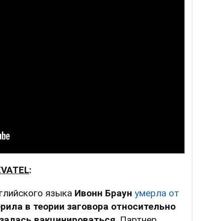
VATEL
:
нглийского языка
Ивонн Браун
умерла от
ерила в теории заговора относительно
азалась вакцинироваться
. Партнер