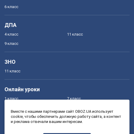
6 класс
ДПА
4 класс
11 класс
9 класс
ЗНО
11 класс
Онлайн уроки
1 класс
7 класс
2 класс
8 класс
Вместе с нашими партнерами сайт OBOZ.UA использует
cookie, чтобы обеспечить должную работу сайта, а контент
3 класс
9 класс
и реклама отвечали вашим интересам.
4 класс
10 класс