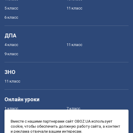
5 класс
11 класс
6 класс
ДПА
4 класс
11 класс
9 класс
ЗНО
11 класс
Онлайн уроки
1 класс
7 класс
2 класс
8 класс
Вместе с нашими партнерами сайт OBOZ.UA использует
cookie, чтобы обеспечить должную работу сайта, а контент
3 класс
9 класс
и реклама отвечали вашим интересам.