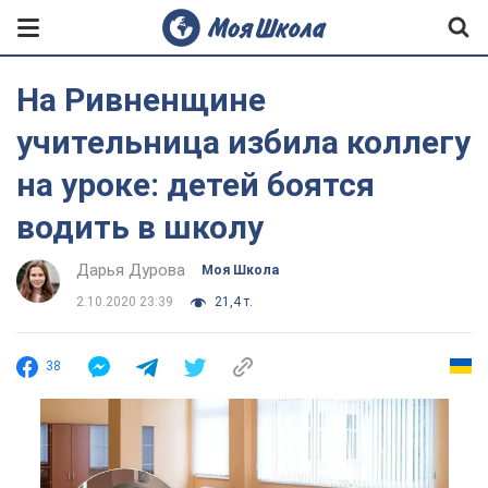
На Ривненщине
учительница избила коллегу
на уроке: детей боятся
водить в школу
Дарья Дурова
Моя Школа
2.10.2020 23:39
21,4 т.
38