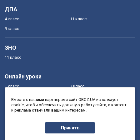
ДПА
4 класс
11 класс
9 класс
ЗНО
11 класс
Онлайн уроки
1 класс
7 класс
2 класс
8 класс
Вместе с нашими партнерами сайт OBOZ.UA использует
cookie, чтобы обеспечить должную работу сайта, а контент
3 класс
9 класс
и реклама отвечали вашим интересам.
4 класс
10 класс
5 класс
11 класс
Принять
6 класс